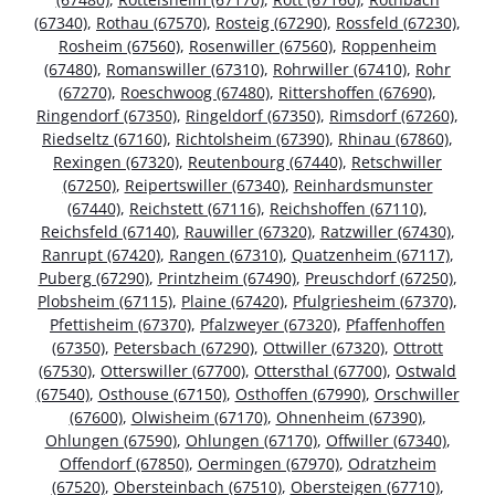
(67340)
,
Rothau (67570)
,
Rosteig (67290)
,
Rossfeld (67230)
,
Rosheim (67560)
,
Rosenwiller (67560)
,
Roppenheim
(67480)
,
Romanswiller (67310)
,
Rohrwiller (67410)
,
Rohr
(67270)
,
Roeschwoog (67480)
,
Rittershoffen (67690)
,
Ringendorf (67350)
,
Ringeldorf (67350)
,
Rimsdorf (67260)
,
Riedseltz (67160)
,
Richtolsheim (67390)
,
Rhinau (67860)
,
Rexingen (67320)
,
Reutenbourg (67440)
,
Retschwiller
(67250)
,
Reipertswiller (67340)
,
Reinhardsmunster
(67440)
,
Reichstett (67116)
,
Reichshoffen (67110)
,
Reichsfeld (67140)
,
Rauwiller (67320)
,
Ratzwiller (67430)
,
Ranrupt (67420)
,
Rangen (67310)
,
Quatzenheim (67117)
,
Puberg (67290)
,
Printzheim (67490)
,
Preuschdorf (67250)
,
Plobsheim (67115)
,
Plaine (67420)
,
Pfulgriesheim (67370)
,
Pfettisheim (67370)
,
Pfalzweyer (67320)
,
Pfaffenhoffen
(67350)
,
Petersbach (67290)
,
Ottwiller (67320)
,
Ottrott
(67530)
,
Otterswiller (67700)
,
Ottersthal (67700)
,
Ostwald
(67540)
,
Osthouse (67150)
,
Osthoffen (67990)
,
Orschwiller
(67600)
,
Olwisheim (67170)
,
Ohnenheim (67390)
,
Ohlungen (67590)
,
Ohlungen (67170)
,
Offwiller (67340)
,
Offendorf (67850)
,
Oermingen (67970)
,
Odratzheim
(67520)
,
Obersteinbach (67510)
,
Obersteigen (67710)
,