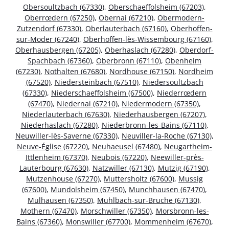
Obersoultzbach (67330)
,
Oberschaeffolsheim (67203)
,
Oberrœdern (67250)
,
Obernai (67210)
,
Obermodern-
Zutzendorf (67330)
,
Oberlauterbach (67160)
,
Oberhoffen-
sur-Moder (67240)
,
Oberhoffen-lès-Wissembourg (67160)
,
Oberhausbergen (67205)
,
Oberhaslach (67280)
,
Oberdorf-
Spachbach (67360)
,
Oberbronn (67110)
,
Obenheim
(67230)
,
Nothalten (67680)
,
Nordhouse (67150)
,
Nordheim
(67520)
,
Niedersteinbach (67510)
,
Niedersoultzbach
(67330)
,
Niederschaeffolsheim (67500)
,
Niederrœdern
(67470)
,
Niedernai (67210)
,
Niedermodern (67350)
,
Niederlauterbach (67630)
,
Niederhausbergen (67207)
,
Niederhaslach (67280)
,
Niederbronn-les-Bains (67110)
,
Neuwiller-lès-Saverne (67330)
,
Neuviller-la-Roche (67130)
,
Neuve-Église (67220)
,
Neuhaeusel (67480)
,
Neugartheim-
Ittlenheim (67370)
,
Neubois (67220)
,
Neewiller-près-
Lauterbourg (67630)
,
Natzwiller (67130)
,
Mutzig (67190)
,
Mutzenhouse (67270)
,
Muttersholtz (67600)
,
Mussig
(67600)
,
Mundolsheim (67450)
,
Munchhausen (67470)
,
Mulhausen (67350)
,
Muhlbach-sur-Bruche (67130)
,
Mothern (67470)
,
Morschwiller (67350)
,
Morsbronn-les-
Bains (67360)
,
Monswiller (67700)
,
Mommenheim (67670)
,