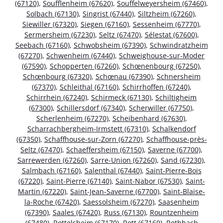
(67120)
,
Soufflenheim (67620)
,
Souffelweyersheim (67460)
,
Solbach (67130)
,
Singrist (67440)
,
Siltzheim (67260)
,
Siewiller (67320)
,
Siegen (67160)
,
Sessenheim (67770)
,
Sermersheim (67230)
,
Seltz (67470)
,
Sélestat (67600)
,
Seebach (67160)
,
Schwobsheim (67390)
,
Schwindratzheim
(67270)
,
Schwenheim (67440)
,
Schweighouse-sur-Moder
(67590)
,
Schopperten (67260)
,
Schœnenbourg (67250)
,
Schœnbourg (67320)
,
Schœnau (67390)
,
Schnersheim
(67370)
,
Schleithal (67160)
,
Schirrhoffen (67240)
,
Schirrhein (67240)
,
Schirmeck (67130)
,
Schiltigheim
(67300)
,
Schillersdorf (67340)
,
Scherwiller (67750)
,
Scherlenheim (67270)
,
Scheibenhard (67630)
,
Scharrachbergheim-Irmstett (67310)
,
Schalkendorf
(67350)
,
Schaffhouse-sur-Zorn (67270)
,
Schaffhouse-près-
Seltz (67470)
,
Schaeffersheim (67150)
,
Saverne (67700)
,
Sarrewerden (67260)
,
Sarre-Union (67260)
,
Sand (67230)
,
Salmbach (67160)
,
Salenthal (67440)
,
Saint-Pierre-Bois
(67220)
,
Saint-Pierre (67140)
,
Saint-Nabor (67530)
,
Saint-
Martin (67220)
,
Saint-Jean-Saverne (67700)
,
Saint-Blaise-
la-Roche (67420)
,
Saessolsheim (67270)
,
Saasenheim
(67390)
,
Saales (67420)
,
Russ (67130)
,
Rountzenheim
(67480)
,
Rottelsheim (67170)
,
Rott (67160)
,
Rothbach