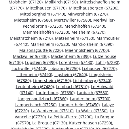
Molsheim (67120)
,
Mollkirch (67190)
,
Mittelschaeffolsheim
(67170)
,
Mittelhausen (67170)
,
Mittelhausbergen (67206)
,
Mittelbergheim (67140)
,
Minversheim (67270)
,
Mietesheim (67580)
,
Mertzwiller (67580)
,
Merkwiller-
Pechelbronn (67250)
,
Menchhoffen (67340)
,
Memmelshoffen (67250)
,
Melsheim (67270)
,
Meistratzheim (67210)
,
Matzenheim (67150)
,
Marmoutier
(67440)
,
Marlenheim (67520)
,
Marckolsheim (67390)
,
Maisonsgoutte (67220)
,
Maennolsheim (67700)
,
Mackwiller (67430)
,
Mackenheim (67390)
,
Lutzelhouse
(67130)
,
Lupstein (67490)
,
Lorentzen (67430)
,
Lohr (67290)
,
Lochwiller (67440)
,
Lobsann (67250)
,
Lixhausen (67270)
,
Littenheim (67490)
,
Lipsheim (67640)
,
Lingolsheim
(67380)
,
Limersheim (67150)
,
Lichtenberg (67340)
,
Leutenheim (67480)
,
Lembach (67510)
,
Le Hohwald
(67140)
,
Lauterbourg (67630)
,
Laubach (67580)
,
Langensoultzbach (67360)
,
Landersheim (67700)
,
Lampertsloch (67250)
,
Lampertheim (67450)
,
Lalaye
(67220)
,
La Wantzenau (67610)
,
La Walck (67350)
,
La
Vancelle (67730)
,
La Petite-Pierre (67290)
,
La Broque
(67570)
,
La Broque (67130)
,
Kutzenhausen (67250)
,
Kuttolsheim (67520)
,
Kurtzenhouse (67240)
,
Kriegsheim