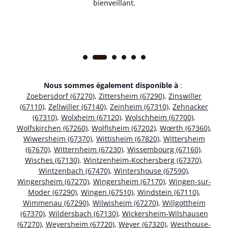
bienveillant.
Nous sommes également disponible à
:
Zoebersdorf (67270)
,
Zittersheim (67290)
,
Zinswiller
(67110)
,
Zellwiller (67140)
,
Zeinheim (67310)
,
Zehnacker
(67310)
,
Wolxheim (67120)
,
Wolschheim (67700)
,
Wolfskirchen (67260)
,
Wolfisheim (67202)
,
Wœrth (67360)
,
Wiwersheim (67370)
,
Wittisheim (67820)
,
Wittersheim
(67670)
,
Witternheim (67230)
,
Wissembourg (67160)
,
Wisches (67130)
,
Wintzenheim-Kochersberg (67370)
,
Wintzenbach (67470)
,
Wintershouse (67590)
,
Wingersheim (67270)
,
Wingersheim (67170)
,
Wingen-sur-
Moder (67290)
,
Wingen (67510)
,
Windstein (67110)
,
Wimmenau (67290)
,
Wilwisheim (67270)
,
Willgottheim
(67370)
,
Wildersbach (67130)
,
Wickersheim-Wilshausen
(67270)
,
Weyersheim (67720)
,
Weyer (67320)
,
Westhouse-