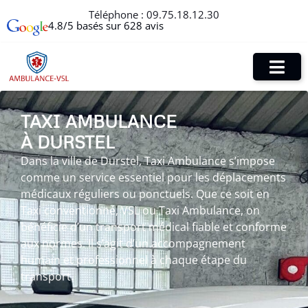
Téléphone :
09.75.18.12.30
4.8/5 basés sur 628 avis
TAXI AMBULANCE
À DURSTEL
Dans la ville de Durstel, Taxi Ambulance s’impose
comme un service essentiel pour les déplacements
médicaux réguliers ou ponctuels. Que ce soit en
Taxi conventionné, VSL ou Taxi Ambulance, on
bénéficie d’un transport médical fiable et conforme
aux normes. Il s’agit d’un accompagnement
humain et professionnel à chaque étape du
transport.