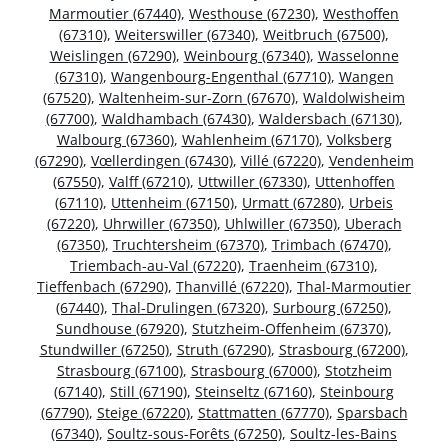
Marmoutier (67440)
,
Westhouse (67230)
,
Westhoffen
(67310)
,
Weiterswiller (67340)
,
Weitbruch (67500)
,
Weislingen (67290)
,
Weinbourg (67340)
,
Wasselonne
(67310)
,
Wangenbourg-Engenthal (67710)
,
Wangen
(67520)
,
Waltenheim-sur-Zorn (67670)
,
Waldolwisheim
(67700)
,
Waldhambach (67430)
,
Waldersbach (67130)
,
Walbourg (67360)
,
Wahlenheim (67170)
,
Volksberg
(67290)
,
Vœllerdingen (67430)
,
Villé (67220)
,
Vendenheim
(67550)
,
Valff (67210)
,
Uttwiller (67330)
,
Uttenhoffen
(67110)
,
Uttenheim (67150)
,
Urmatt (67280)
,
Urbeis
(67220)
,
Uhrwiller (67350)
,
Uhlwiller (67350)
,
Uberach
(67350)
,
Truchtersheim (67370)
,
Trimbach (67470)
,
Triembach-au-Val (67220)
,
Traenheim (67310)
,
Tieffenbach (67290)
,
Thanvillé (67220)
,
Thal-Marmoutier
(67440)
,
Thal-Drulingen (67320)
,
Surbourg (67250)
,
Sundhouse (67920)
,
Stutzheim-Offenheim (67370)
,
Stundwiller (67250)
,
Struth (67290)
,
Strasbourg (67200)
,
Strasbourg (67100)
,
Strasbourg (67000)
,
Stotzheim
(67140)
,
Still (67190)
,
Steinseltz (67160)
,
Steinbourg
(67790)
,
Steige (67220)
,
Stattmatten (67770)
,
Sparsbach
(67340)
,
Soultz-sous-Forêts (67250)
,
Soultz-les-Bains