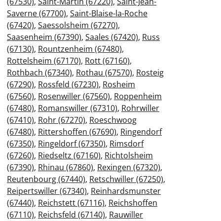
(67530)
,
Saint-Martin (67220)
,
Saint-Jean-
Saverne (67700)
,
Saint-Blaise-la-Roche
(67420)
,
Saessolsheim (67270)
,
Saasenheim (67390)
,
Saales (67420)
,
Russ
(67130)
,
Rountzenheim (67480)
,
Rottelsheim (67170)
,
Rott (67160)
,
Rothbach (67340)
,
Rothau (67570)
,
Rosteig
(67290)
,
Rossfeld (67230)
,
Rosheim
(67560)
,
Rosenwiller (67560)
,
Roppenheim
(67480)
,
Romanswiller (67310)
,
Rohrwiller
(67410)
,
Rohr (67270)
,
Roeschwoog
(67480)
,
Rittershoffen (67690)
,
Ringendorf
(67350)
,
Ringeldorf (67350)
,
Rimsdorf
(67260)
,
Riedseltz (67160)
,
Richtolsheim
(67390)
,
Rhinau (67860)
,
Rexingen (67320)
,
Reutenbourg (67440)
,
Retschwiller (67250)
,
Reipertswiller (67340)
,
Reinhardsmunster
(67440)
,
Reichstett (67116)
,
Reichshoffen
(67110)
,
Reichsfeld (67140)
,
Rauwiller