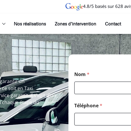
4.8/5 basés sur 628 avi
Nos réalisations
Zones d’intervention
Contact
Nom
*
garantir un
ce soit en Taxi
ce garantit. Il s’agit d’un
 chaque étape du
Téléphone
*