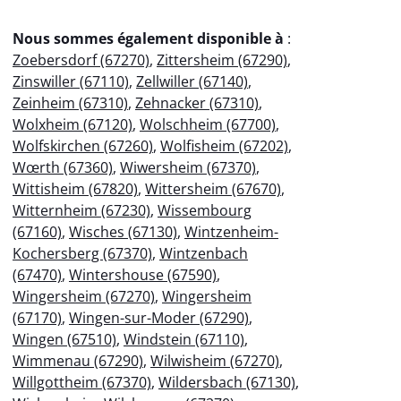
Nous sommes également disponible à
:
Zoebersdorf (67270)
,
Zittersheim (67290)
,
Zinswiller (67110)
,
Zellwiller (67140)
,
Zeinheim (67310)
,
Zehnacker (67310)
,
Wolxheim (67120)
,
Wolschheim (67700)
,
Wolfskirchen (67260)
,
Wolfisheim (67202)
,
Wœrth (67360)
,
Wiwersheim (67370)
,
Wittisheim (67820)
,
Wittersheim (67670)
,
Witternheim (67230)
,
Wissembourg
(67160)
,
Wisches (67130)
,
Wintzenheim-
Kochersberg (67370)
,
Wintzenbach
(67470)
,
Wintershouse (67590)
,
Wingersheim (67270)
,
Wingersheim
(67170)
,
Wingen-sur-Moder (67290)
,
Wingen (67510)
,
Windstein (67110)
,
Wimmenau (67290)
,
Wilwisheim (67270)
,
Willgottheim (67370)
,
Wildersbach (67130)
,