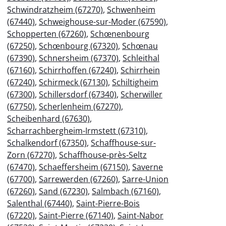
Schwindratzheim (67270)
,
Schwenheim
(67440)
,
Schweighouse-sur-Moder (67590)
,
Schopperten (67260)
,
Schœnenbourg
(67250)
,
Schœnbourg (67320)
,
Schœnau
(67390)
,
Schnersheim (67370)
,
Schleithal
(67160)
,
Schirrhoffen (67240)
,
Schirrhein
(67240)
,
Schirmeck (67130)
,
Schiltigheim
(67300)
,
Schillersdorf (67340)
,
Scherwiller
(67750)
,
Scherlenheim (67270)
,
Scheibenhard (67630)
,
Scharrachbergheim-Irmstett (67310)
,
Schalkendorf (67350)
,
Schaffhouse-sur-
Zorn (67270)
,
Schaffhouse-près-Seltz
(67470)
,
Schaeffersheim (67150)
,
Saverne
(67700)
,
Sarrewerden (67260)
,
Sarre-Union
(67260)
,
Sand (67230)
,
Salmbach (67160)
,
Salenthal (67440)
,
Saint-Pierre-Bois
(67220)
,
Saint-Pierre (67140)
,
Saint-Nabor