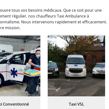
couvre tous vos besoins médicaux. Que ce soit pour une
tement régulier, nos chauffeurs Taxi Ambulance à
onnalisme. Nous intervenons rapidement et efficacement.
tre mission.
ud Deschamps
Jérémy Ferrand
0 janvier 2025
8 septembre 2024
tisfait du transport,
Transport ponctuel et
s’est bien déroulé.
personnel très attentionné.
feur à l’écoute et
Très satisfait du service.
patient.
xi Conventionné
Taxi VSL