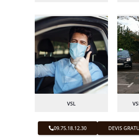
VSL
VS
09.75.18.12.30
DEVIS GRATU