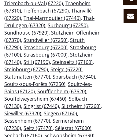
Triembach-au-Val (67220)
,
Traenheim
(67310)
,
Tieffenbach (67290)
,
Thanvillé
(67220)
,
Thal-Marmoutier (67440)
,
Thal-
Drulingen (67320)
,
Surbourg (67250)
,
Sundhouse (67920)
,
Stutzheim-Offenheim
(67370)
,
Stundwiller (67250)
,
Struth
(67290)
,
Strasbourg (67200)
,
Strasbourg
(67100)
,
Strasbourg (67000)
,
Stotzheim
(67140)
,
Still (67190)
,
Steinseltz (67160)
,
Steinbourg (67790)
,
Steige (67220)
,
Stattmatten (67770)
,
Sparsbach (67340)
,
Soultz-sous-Forêts (67250)
,
Soultz-les-
Bains (67120)
,
Soufflenheim (67620)
,
Souffelweyersheim (67460)
,
Solbach
(67130)
,
Singrist (67440)
,
Siltzheim (67260)
,
Siewiller (67320)
,
Siegen (67160)
,
Sessenheim (67770)
,
Sermersheim
(67230)
,
Seltz (67470)
,
Sélestat (67600)
,
Seebach (67160)
,
Schwobsheim (67390)
,