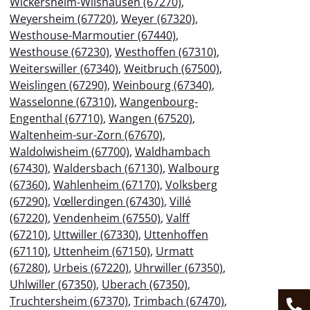
Wickersheim-Wilshausen (67270)
,
Weyersheim (67720)
,
Weyer (67320)
,
Westhouse-Marmoutier (67440)
,
Westhouse (67230)
,
Westhoffen (67310)
,
Weiterswiller (67340)
,
Weitbruch (67500)
,
Weislingen (67290)
,
Weinbourg (67340)
,
Wasselonne (67310)
,
Wangenbourg-
Engenthal (67710)
,
Wangen (67520)
,
Waltenheim-sur-Zorn (67670)
,
Waldolwisheim (67700)
,
Waldhambach
(67430)
,
Waldersbach (67130)
,
Walbourg
(67360)
,
Wahlenheim (67170)
,
Volksberg
(67290)
,
Vœllerdingen (67430)
,
Villé
(67220)
,
Vendenheim (67550)
,
Valff
(67210)
,
Uttwiller (67330)
,
Uttenhoffen
(67110)
,
Uttenheim (67150)
,
Urmatt
(67280)
,
Urbeis (67220)
,
Uhrwiller (67350)
,
Uhlwiller (67350)
,
Uberach (67350)
,
Truchtersheim (67370)
,
Trimbach (67470)
,