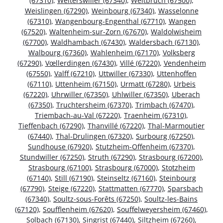
(67310)
,
Weiterswiller (67340)
,
Weitbruch (67500)
,
Weislingen (67290)
,
Weinbourg (67340)
,
Wasselonne
(67310)
,
Wangenbourg-Engenthal (67710)
,
Wangen
(67520)
,
Waltenheim-sur-Zorn (67670)
,
Waldolwisheim
(67700)
,
Waldhambach (67430)
,
Waldersbach (67130)
,
Walbourg (67360)
,
Wahlenheim (67170)
,
Volksberg
(67290)
,
Vœllerdingen (67430)
,
Villé (67220)
,
Vendenheim
(67550)
,
Valff (67210)
,
Uttwiller (67330)
,
Uttenhoffen
(67110)
,
Uttenheim (67150)
,
Urmatt (67280)
,
Urbeis
(67220)
,
Uhrwiller (67350)
,
Uhlwiller (67350)
,
Uberach
(67350)
,
Truchtersheim (67370)
,
Trimbach (67470)
,
Triembach-au-Val (67220)
,
Traenheim (67310)
,
Tieffenbach (67290)
,
Thanvillé (67220)
,
Thal-Marmoutier
(67440)
,
Thal-Drulingen (67320)
,
Surbourg (67250)
,
Sundhouse (67920)
,
Stutzheim-Offenheim (67370)
,
Stundwiller (67250)
,
Struth (67290)
,
Strasbourg (67200)
,
Strasbourg (67100)
,
Strasbourg (67000)
,
Stotzheim
(67140)
,
Still (67190)
,
Steinseltz (67160)
,
Steinbourg
(67790)
,
Steige (67220)
,
Stattmatten (67770)
,
Sparsbach
(67340)
,
Soultz-sous-Forêts (67250)
,
Soultz-les-Bains
(67120)
,
Soufflenheim (67620)
,
Souffelweyersheim (67460)
,
Solbach (67130)
,
Singrist (67440)
,
Siltzheim (67260)
,