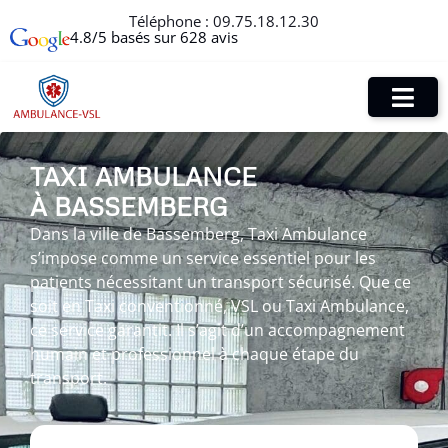
Téléphone :
09.75.18.12.30
4.8/5 basés sur 628 avis
TAXI AMBULANCE
À BASSEMBERG
Dans la ville de Bassemberg, Taxi Ambulance
s’impose comme un service essentiel pour les
patients nécessitant un transport sécurisé. Que ce
soit en Taxi conventionné, VSL ou Taxi Ambulance,
ce service garantit. Il s’agit d’un accompagnement
humain et professionnel à chaque étape du
transport.