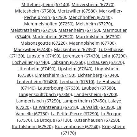
Mittelbergheim (67140)
,
Minversheim (67270)
,
Mietesheim (67580)
,
Mertzwiller (67580)
,
Merkwiller-
Pechelbronn (67250)
,
Menchhoffen (67340)
,
Memmelshoffen (67250)
,
Melsheim (67270)
,
Meistratzheim (67210)
,
Matzenheim (67150)
,
Marmoutier
(67440)
,
Marlenheim (67520)
,
Marckolsheim (67390)
,
Maisonsgoutte (67220)
,
Maennolsheim (67700)
,
Mackwiller (67430)
,
Mackenheim (67390)
,
Lutzelhouse
(67130)
,
Lupstein (67490)
,
Lorentzen (67430)
,
Lohr (67290)
,
Lochwiller (67440)
,
Lobsann (67250)
,
Lixhausen (67270)
,
Littenheim (67490)
,
Lipsheim (67640)
,
Lingolsheim
(67380)
,
Limersheim (67150)
,
Lichtenberg (67340)
,
Leutenheim (67480)
,
Lembach (67510)
,
Le Hohwald
(67140)
,
Lauterbourg (67630)
,
Laubach (67580)
,
Langensoultzbach (67360)
,
Landersheim (67700)
,
Lampertsloch (67250)
,
Lampertheim (67450)
,
Lalaye
(67220)
,
La Wantzenau (67610)
,
La Walck (67350)
,
La
Vancelle (67730)
,
La Petite-Pierre (67290)
,
La Broque
(67570)
,
La Broque (67130)
,
Kutzenhausen (67250)
,
Kuttolsheim (67520)
,
Kurtzenhouse (67240)
,
Kriegsheim
(67170)