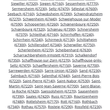
Siewiller (67320)
,
Siegen (67160)
,
Sessenheim (67770)
,
Sermersheim (67230)
,
Seltz (67470)
,
Sélestat (67600)
,
Seebach (67160)
,
Schwobsheim (67390)
,
Schwindratzheim
(67270)
,
Schwenheim (67440)
,
Schweighouse-sur-Moder
(67590)
,
Schopperten (67260)
,
Schœnenbourg (67250)
,
Schœnbourg (67320)
,
Schœnau (67390)
,
Schnersheim
(67370)
,
Schleithal (67160)
,
Schirrhoffen (67240)
,
Schirrhein (67240)
,
Schirmeck (67130)
,
Schiltigheim
(67300)
,
Schillersdorf (67340)
,
Scherwiller (67750)
,
Scherlenheim (67270)
,
Scheibenhard (67630)
,
Scharrachbergheim-Irmstett (67310)
,
Schalkendorf
(67350)
,
Schaffhouse-sur-Zorn (67270)
,
Schaffhouse-près-
Seltz (67470)
,
Schaeffersheim (67150)
,
Saverne (67700)
,
Sarrewerden (67260)
,
Sarre-Union (67260)
,
Sand (67230)
,
Salmbach (67160)
,
Salenthal (67440)
,
Saint-Pierre-Bois
(67220)
,
Saint-Pierre (67140)
,
Saint-Nabor (67530)
,
Saint-
Martin (67220)
,
Saint-Jean-Saverne (67700)
,
Saint-Blaise-
la-Roche (67420)
,
Saessolsheim (67270)
,
Saasenheim
(67390)
,
Saales (67420)
,
Russ (67130)
,
Rountzenheim
(67480)
,
Rottelsheim (67170)
,
Rott (67160)
,
Rothbach
(67340)
,
Rothau (67570)
,
Rosteig (67290)
,
Rossfeld (67230)
,