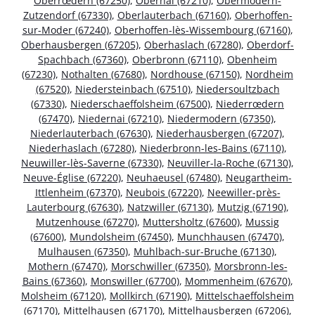
Oberrœdern (67250)
,
Obernai (67210)
,
Obermodern-
Zutzendorf (67330)
,
Oberlauterbach (67160)
,
Oberhoffen-
sur-Moder (67240)
,
Oberhoffen-lès-Wissembourg (67160)
,
Oberhausbergen (67205)
,
Oberhaslach (67280)
,
Oberdorf-
Spachbach (67360)
,
Oberbronn (67110)
,
Obenheim
(67230)
,
Nothalten (67680)
,
Nordhouse (67150)
,
Nordheim
(67520)
,
Niedersteinbach (67510)
,
Niedersoultzbach
(67330)
,
Niederschaeffolsheim (67500)
,
Niederrœdern
(67470)
,
Niedernai (67210)
,
Niedermodern (67350)
,
Niederlauterbach (67630)
,
Niederhausbergen (67207)
,
Niederhaslach (67280)
,
Niederbronn-les-Bains (67110)
,
Neuwiller-lès-Saverne (67330)
,
Neuviller-la-Roche (67130)
,
Neuve-Église (67220)
,
Neuhaeusel (67480)
,
Neugartheim-
Ittlenheim (67370)
,
Neubois (67220)
,
Neewiller-près-
Lauterbourg (67630)
,
Natzwiller (67130)
,
Mutzig (67190)
,
Mutzenhouse (67270)
,
Muttersholtz (67600)
,
Mussig
(67600)
,
Mundolsheim (67450)
,
Munchhausen (67470)
,
Mulhausen (67350)
,
Muhlbach-sur-Bruche (67130)
,
Mothern (67470)
,
Morschwiller (67350)
,
Morsbronn-les-
Bains (67360)
,
Monswiller (67700)
,
Mommenheim (67670)
,
Molsheim (67120)
,
Mollkirch (67190)
,
Mittelschaeffolsheim
(67170)
,
Mittelhausen (67170)
,
Mittelhausbergen (67206)
,