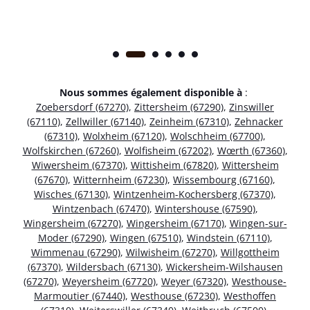
Nous sommes également disponible à
:
Zoebersdorf (67270)
,
Zittersheim (67290)
,
Zinswiller
(67110)
,
Zellwiller (67140)
,
Zeinheim (67310)
,
Zehnacker
(67310)
,
Wolxheim (67120)
,
Wolschheim (67700)
,
Wolfskirchen (67260)
,
Wolfisheim (67202)
,
Wœrth (67360)
,
Wiwersheim (67370)
,
Wittisheim (67820)
,
Wittersheim
(67670)
,
Witternheim (67230)
,
Wissembourg (67160)
,
Wisches (67130)
,
Wintzenheim-Kochersberg (67370)
,
Wintzenbach (67470)
,
Wintershouse (67590)
,
Wingersheim (67270)
,
Wingersheim (67170)
,
Wingen-sur-
Moder (67290)
,
Wingen (67510)
,
Windstein (67110)
,
Wimmenau (67290)
,
Wilwisheim (67270)
,
Willgottheim
(67370)
,
Wildersbach (67130)
,
Wickersheim-Wilshausen
(67270)
,
Weyersheim (67720)
,
Weyer (67320)
,
Westhouse-
Marmoutier (67440)
,
Westhouse (67230)
,
Westhoffen