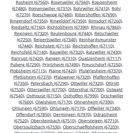
Rosheim (67560)
,
Rosenwiller (67560)
,
Roppenheim
(67480)
,
Romanswiller (67310)
,
Rohrwiller (67410)
,
Rohr
(67270)
,
Roeschwoog (67480)
,
Rittershoffen (67690)
,
Ringendorf (67350)
,
Ringeldorf (67350)
,
Rimsdorf (67260)
,
Riedseltz (67160)
,
Richtolsheim (67390)
,
Rhinau (67860)
,
Rexingen (67320)
,
Reutenbourg (67440)
,
Retschwiller
(67250)
,
Reipertswiller (67340)
,
Reinhardsmunster
(67440)
,
Reichstett (67116)
,
Reichshoffen (67110)
,
Reichsfeld (67140)
,
Rauwiller (67320)
,
Ratzwiller (67430)
,
Ranrupt (67420)
,
Rangen (67310)
,
Quatzenheim (67117)
,
Puberg (67290)
,
Printzheim (67490)
,
Preuschdorf (67250)
,
Plobsheim (67115)
,
Plaine (67420)
,
Pfulgriesheim (67370)
,
Pfettisheim (67370)
,
Pfalzweyer (67320)
,
Pfaffenhoffen
(67350)
,
Petersbach (67290)
,
Ottwiller (67320)
,
Ottrott
(67530)
,
Otterswiller (67700)
,
Ottersthal (67700)
,
Ostwald
(67540)
,
Osthouse (67150)
,
Osthoffen (67990)
,
Orschwiller
(67600)
,
Olwisheim (67170)
,
Ohnenheim (67390)
,
Ohlungen (67590)
,
Ohlungen (67170)
,
Offwiller (67340)
,
Offendorf (67850)
,
Oermingen (67970)
,
Odratzheim
(67520)
,
Obersteinbach (67510)
,
Obersteigen (67710)
,
Obersoultzbach (67330)
,
Oberschaeffolsheim (67203)
,