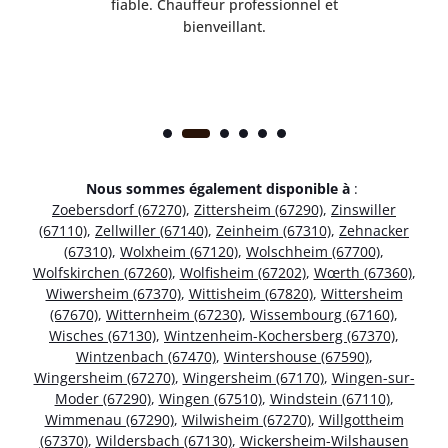
ice.
fiable. Chauffeur professionnel et
bienveillant.
Nous sommes également disponible à
:
Zoebersdorf (67270)
,
Zittersheim (67290)
,
Zinswiller
(67110)
,
Zellwiller (67140)
,
Zeinheim (67310)
,
Zehnacker
(67310)
,
Wolxheim (67120)
,
Wolschheim (67700)
,
Wolfskirchen (67260)
,
Wolfisheim (67202)
,
Wœrth (67360)
,
Wiwersheim (67370)
,
Wittisheim (67820)
,
Wittersheim
(67670)
,
Witternheim (67230)
,
Wissembourg (67160)
,
Wisches (67130)
,
Wintzenheim-Kochersberg (67370)
,
Wintzenbach (67470)
,
Wintershouse (67590)
,
Wingersheim (67270)
,
Wingersheim (67170)
,
Wingen-sur-
Moder (67290)
,
Wingen (67510)
,
Windstein (67110)
,
Wimmenau (67290)
,
Wilwisheim (67270)
,
Willgottheim
(67370)
,
Wildersbach (67130)
,
Wickersheim-Wilshausen