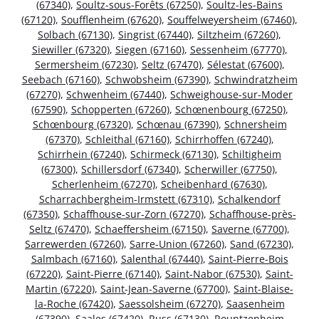
(67340)
,
Soultz-sous-Forêts (67250)
,
Soultz-les-Bains
(67120)
,
Soufflenheim (67620)
,
Souffelweyersheim (67460)
,
Solbach (67130)
,
Singrist (67440)
,
Siltzheim (67260)
,
Siewiller (67320)
,
Siegen (67160)
,
Sessenheim (67770)
,
Sermersheim (67230)
,
Seltz (67470)
,
Sélestat (67600)
,
Seebach (67160)
,
Schwobsheim (67390)
,
Schwindratzheim
(67270)
,
Schwenheim (67440)
,
Schweighouse-sur-Moder
(67590)
,
Schopperten (67260)
,
Schœnenbourg (67250)
,
Schœnbourg (67320)
,
Schœnau (67390)
,
Schnersheim
(67370)
,
Schleithal (67160)
,
Schirrhoffen (67240)
,
Schirrhein (67240)
,
Schirmeck (67130)
,
Schiltigheim
(67300)
,
Schillersdorf (67340)
,
Scherwiller (67750)
,
Scherlenheim (67270)
,
Scheibenhard (67630)
,
Scharrachbergheim-Irmstett (67310)
,
Schalkendorf
(67350)
,
Schaffhouse-sur-Zorn (67270)
,
Schaffhouse-près-
Seltz (67470)
,
Schaeffersheim (67150)
,
Saverne (67700)
,
Sarrewerden (67260)
,
Sarre-Union (67260)
,
Sand (67230)
,
Salmbach (67160)
,
Salenthal (67440)
,
Saint-Pierre-Bois
(67220)
,
Saint-Pierre (67140)
,
Saint-Nabor (67530)
,
Saint-
Martin (67220)
,
Saint-Jean-Saverne (67700)
,
Saint-Blaise-
la-Roche (67420)
,
Saessolsheim (67270)
,
Saasenheim
(67390)
,
Saales (67420)
,
Russ (67130)
,
Rountzenheim