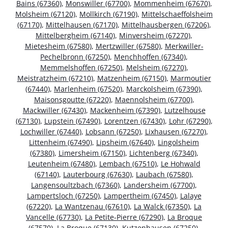
Bains (67360)
,
Monswiller (67700)
,
Mommenheim (67670)
,
Molsheim (67120)
,
Mollkirch (67190)
,
Mittelschaeffolsheim
(67170)
,
Mittelhausen (67170)
,
Mittelhausbergen (67206)
,
Mittelbergheim (67140)
,
Minversheim (67270)
,
Mietesheim (67580)
,
Mertzwiller (67580)
,
Merkwiller-
Pechelbronn (67250)
,
Menchhoffen (67340)
,
Memmelshoffen (67250)
,
Melsheim (67270)
,
Meistratzheim (67210)
,
Matzenheim (67150)
,
Marmoutier
(67440)
,
Marlenheim (67520)
,
Marckolsheim (67390)
,
Maisonsgoutte (67220)
,
Maennolsheim (67700)
,
Mackwiller (67430)
,
Mackenheim (67390)
,
Lutzelhouse
(67130)
,
Lupstein (67490)
,
Lorentzen (67430)
,
Lohr (67290)
,
Lochwiller (67440)
,
Lobsann (67250)
,
Lixhausen (67270)
,
Littenheim (67490)
,
Lipsheim (67640)
,
Lingolsheim
(67380)
,
Limersheim (67150)
,
Lichtenberg (67340)
,
Leutenheim (67480)
,
Lembach (67510)
,
Le Hohwald
(67140)
,
Lauterbourg (67630)
,
Laubach (67580)
,
Langensoultzbach (67360)
,
Landersheim (67700)
,
Lampertsloch (67250)
,
Lampertheim (67450)
,
Lalaye
(67220)
,
La Wantzenau (67610)
,
La Walck (67350)
,
La
Vancelle (67730)
,
La Petite-Pierre (67290)
,
La Broque
(67570)
,
La Broque (67130)
,
Kutzenhausen (67250)
,