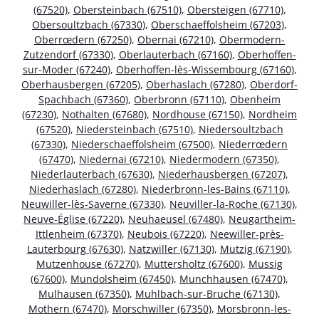
(67520)
,
Obersteinbach (67510)
,
Obersteigen (67710)
,
Obersoultzbach (67330)
,
Oberschaeffolsheim (67203)
,
Oberrœdern (67250)
,
Obernai (67210)
,
Obermodern-
Zutzendorf (67330)
,
Oberlauterbach (67160)
,
Oberhoffen-
sur-Moder (67240)
,
Oberhoffen-lès-Wissembourg (67160)
,
Oberhausbergen (67205)
,
Oberhaslach (67280)
,
Oberdorf-
Spachbach (67360)
,
Oberbronn (67110)
,
Obenheim
(67230)
,
Nothalten (67680)
,
Nordhouse (67150)
,
Nordheim
(67520)
,
Niedersteinbach (67510)
,
Niedersoultzbach
(67330)
,
Niederschaeffolsheim (67500)
,
Niederrœdern
(67470)
,
Niedernai (67210)
,
Niedermodern (67350)
,
Niederlauterbach (67630)
,
Niederhausbergen (67207)
,
Niederhaslach (67280)
,
Niederbronn-les-Bains (67110)
,
Neuwiller-lès-Saverne (67330)
,
Neuviller-la-Roche (67130)
,
Neuve-Église (67220)
,
Neuhaeusel (67480)
,
Neugartheim-
Ittlenheim (67370)
,
Neubois (67220)
,
Neewiller-près-
Lauterbourg (67630)
,
Natzwiller (67130)
,
Mutzig (67190)
,
Mutzenhouse (67270)
,
Muttersholtz (67600)
,
Mussig
(67600)
,
Mundolsheim (67450)
,
Munchhausen (67470)
,
Mulhausen (67350)
,
Muhlbach-sur-Bruche (67130)
,
Mothern (67470)
,
Morschwiller (67350)
,
Morsbronn-les-