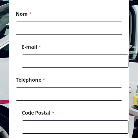
*
Nom
*
E
-
m
a
i
l
E-mail
*
*
Téléphone
*
Code Postal
*