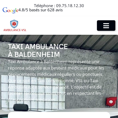
Téléphone :
09.75.18.12.30
4.8/5 basés sur 628 avis
TAXI AMBULANCE
À BALDENHEIM
Taxi Ambulance à Baldenheim représente une
réponse adaptée aux besoins médicaux pour les
déplacements médicaux réguliers ou ponctuels.
Que ce soit en Taxi conventionné, VSL ou Taxi
Ambulance, ce service garantit. L’objectif est de
faciliter l’accès aux soins tout en respectant les
prescriptions médicales.