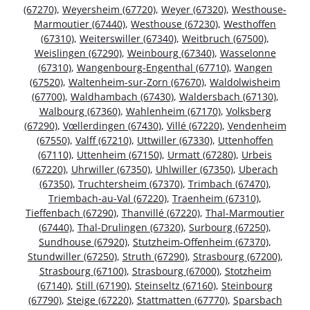
(67270)
,
Weyersheim (67720)
,
Weyer (67320)
,
Westhouse-
Marmoutier (67440)
,
Westhouse (67230)
,
Westhoffen
(67310)
,
Weiterswiller (67340)
,
Weitbruch (67500)
,
Weislingen (67290)
,
Weinbourg (67340)
,
Wasselonne
(67310)
,
Wangenbourg-Engenthal (67710)
,
Wangen
(67520)
,
Waltenheim-sur-Zorn (67670)
,
Waldolwisheim
(67700)
,
Waldhambach (67430)
,
Waldersbach (67130)
,
Walbourg (67360)
,
Wahlenheim (67170)
,
Volksberg
(67290)
,
Vœllerdingen (67430)
,
Villé (67220)
,
Vendenheim
(67550)
,
Valff (67210)
,
Uttwiller (67330)
,
Uttenhoffen
(67110)
,
Uttenheim (67150)
,
Urmatt (67280)
,
Urbeis
(67220)
,
Uhrwiller (67350)
,
Uhlwiller (67350)
,
Uberach
(67350)
,
Truchtersheim (67370)
,
Trimbach (67470)
,
Triembach-au-Val (67220)
,
Traenheim (67310)
,
Tieffenbach (67290)
,
Thanvillé (67220)
,
Thal-Marmoutier
(67440)
,
Thal-Drulingen (67320)
,
Surbourg (67250)
,
Sundhouse (67920)
,
Stutzheim-Offenheim (67370)
,
Stundwiller (67250)
,
Struth (67290)
,
Strasbourg (67200)
,
Strasbourg (67100)
,
Strasbourg (67000)
,
Stotzheim
(67140)
,
Still (67190)
,
Steinseltz (67160)
,
Steinbourg
(67790)
,
Steige (67220)
,
Stattmatten (67770)
,
Sparsbach