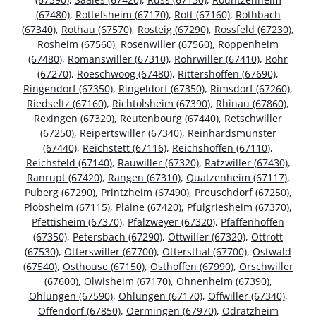
(67480)
,
Rottelsheim (67170)
,
Rott (67160)
,
Rothbach
(67340)
,
Rothau (67570)
,
Rosteig (67290)
,
Rossfeld (67230)
,
Rosheim (67560)
,
Rosenwiller (67560)
,
Roppenheim
(67480)
,
Romanswiller (67310)
,
Rohrwiller (67410)
,
Rohr
(67270)
,
Roeschwoog (67480)
,
Rittershoffen (67690)
,
Ringendorf (67350)
,
Ringeldorf (67350)
,
Rimsdorf (67260)
,
Riedseltz (67160)
,
Richtolsheim (67390)
,
Rhinau (67860)
,
Rexingen (67320)
,
Reutenbourg (67440)
,
Retschwiller
(67250)
,
Reipertswiller (67340)
,
Reinhardsmunster
(67440)
,
Reichstett (67116)
,
Reichshoffen (67110)
,
Reichsfeld (67140)
,
Rauwiller (67320)
,
Ratzwiller (67430)
,
Ranrupt (67420)
,
Rangen (67310)
,
Quatzenheim (67117)
,
Puberg (67290)
,
Printzheim (67490)
,
Preuschdorf (67250)
,
Plobsheim (67115)
,
Plaine (67420)
,
Pfulgriesheim (67370)
,
Pfettisheim (67370)
,
Pfalzweyer (67320)
,
Pfaffenhoffen
(67350)
,
Petersbach (67290)
,
Ottwiller (67320)
,
Ottrott
(67530)
,
Otterswiller (67700)
,
Ottersthal (67700)
,
Ostwald
(67540)
,
Osthouse (67150)
,
Osthoffen (67990)
,
Orschwiller
(67600)
,
Olwisheim (67170)
,
Ohnenheim (67390)
,
Ohlungen (67590)
,
Ohlungen (67170)
,
Offwiller (67340)
,
Offendorf (67850)
,
Oermingen (67970)
,
Odratzheim